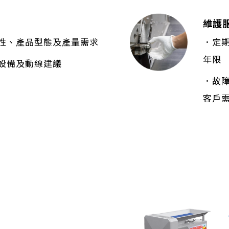
維護
性、產品型態及產量需求
．定
年限
設備及動線建議
．故
客戶