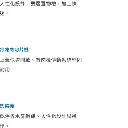
人性化設計，雙層置物槽，加工快
速。
冷凍肉切片機
上蓋快速開啟、置肉檯傳動系統堅固
耐用
洗菜機
乾淨省水又環保、人性化設計易操
作。