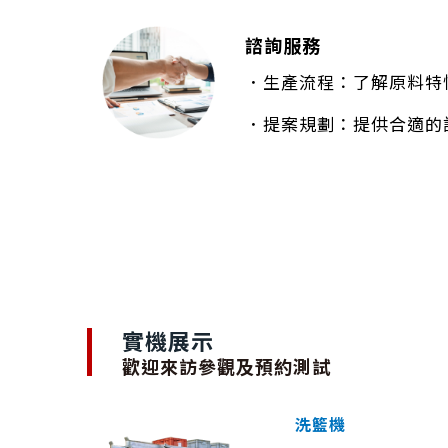
諮詢服務
．生產流程：了解原料特
．提案規劃：提供合適的
實機展示
歡迎來訪參觀及預約測試
洗籃機