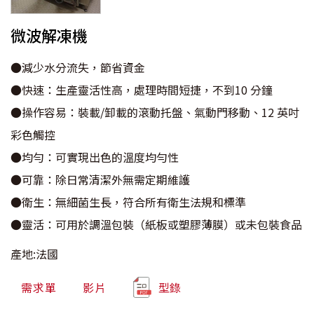
微波解凍機
●減少水分流失，節省資金
●快速：生產靈活性高，處理時間短捷，不到10 分鐘
●操作容易：裝載/卸載的滾動托盤、氣動門移動、12 英吋
彩色觸控
●均勻：可實現出色的溫度均勻性
●可靠：除日常清潔外無需定期維護
●衛生：無細菌生長，符合所有衛生法規和標準
●靈活：可用於調溫包裝（紙板或塑膠薄膜）或未包裝食品
產地:法國
需求單
影片
型錄