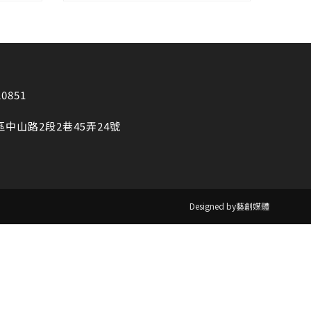
20851
區中山路2段2巷45弄24號
Designed by藝創媒體