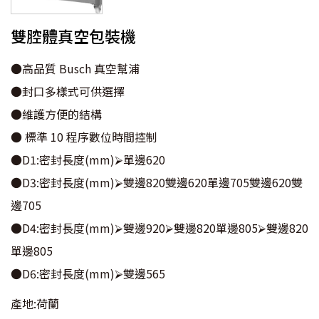
雙腔體真空包裝機
●高品質 Busch 真空幫浦
●封口多樣式可供選擇
●維護方便的結構
● 標準 10 程序數位時間控制
●D1:密封長度(mm)⮚單邊620
●D3:密封長度(mm)⮚雙邊820雙邊620單邊705雙邊620雙
邊705
●D4:密封長度(mm)⮚雙邊920⮚雙邊820單邊805⮚雙邊820
單邊805
●D6:密封長度(mm)⮚雙邊565
產地:荷蘭