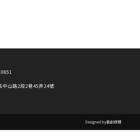
20851
區中山路2段2巷45弄24號
Designed by藝創媒體