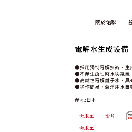
關於佑聯
電解水生成設備
●採用獨特電解技術，生成
●不產生酸性廢水與氯氣
●高鹼性電解離子水，具
●操作簡易，潔淨用水自
產地:日本
需求單
影片
需求單