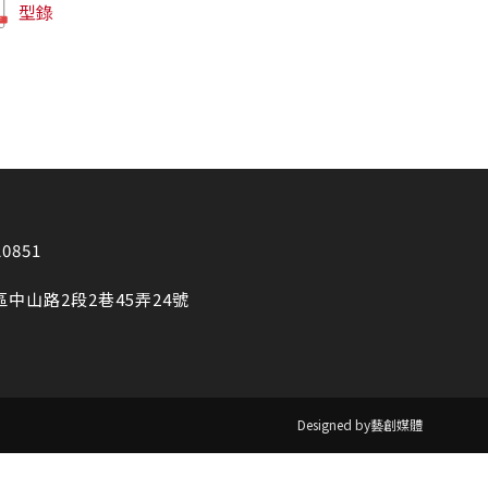
型錄
20851
區中山路2段2巷45弄24號
Designed by藝創媒體