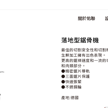
關於佑聯
落地型鋸骨機
最佳的切割安全性和切割
生鮮加工擁有出色表現。
更高的鋸條速度和一流的切
和肉類部分。
●精密鋸片導軌
●三面鋸片保護
●快速張緊
●不銹鋼輪
產地:德國