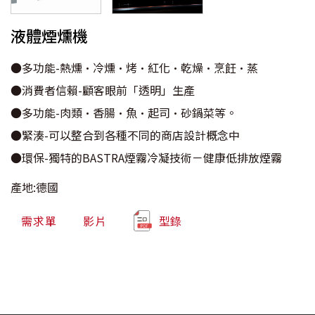
液體煙燻機
●多功能-熱燻•冷燻•烤•紅化•乾燥•烹飪•蒸
●消費者信賴-顧客眼前「透明」生產
●多功能-肉類•香腸•魚•起司•砂鍋菜等。
●緊湊-可以整合到各種不同的商店設計概念中
●環保-獨特的BASTRA煙霧冷凝技術－健康低排放煙霧
產地:德國
需求單
影片
型錄