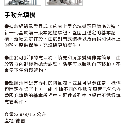
手動充填機
●這款經過驗證且成功的桌上型充填機現已徹底改造。
新一代基於前一版本經過驗證、堅固且穩定的基本結
構。新穎之處在於，由於封閉式結構以及齒輪和側桿上
的額外腐蝕保護，充填機更加衛生。
●由於可拆卸的充填桶，填充和清潔變得非常簡單。由
於容器內部經過拋光處理，活塞可以順利向下移動，不
會留下任何殘留物。
●塑膠活塞配有專利的排氣閥。並且可以像往常一樣輕
鬆固定在桌子上。一組 4 種不同的塑膠充填管已包含在
香腸充填機的基本設備中。配件系列中也提供不銹鋼填
充管套件。
容量:6.8/9/15 公升
產地:德國