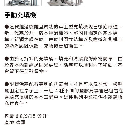
手動充填機
●這款經過驗證且成功的桌上型充填機現已徹底改造。
新一代基於前一版本經過驗證、堅固且穩定的基本結
構。新穎之處在於，由於封閉式結構以及齒輪和側桿上
的額外腐蝕保護，充填機更加衛生。
●由於可拆卸的充填桶，填充和清潔變得非常簡單。由
於容器內部經過拋光處理，活塞可以順利向下移動，不
會留下任何殘留物。
●塑膠活塞配有專利的排氣閥。並且可以像往常一樣輕
鬆固定在桌子上。一組 4 種不同的塑膠充填管已包含在
香腸充填機的基本設備中。配件系列中也提供不銹鋼填
充管套件。
容量:6.8/9/15 公升
產地:德國