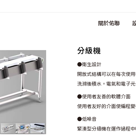
關於佑聯
分級機
●衛生設計
開放式結構可以在每次使用
洗滌後積水。電氣和電子元
●使用者友善的軟體介面
使用者友好的介面使編程變
●低噪音
緊湊型分級機在運作過程中