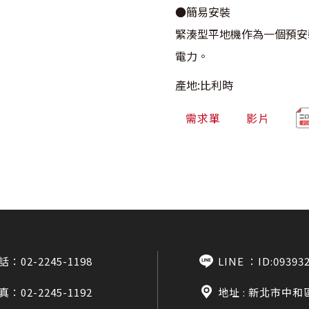
●簡易安裝
緊湊型平地機作為一個預安
電力。
產地:比利時
需求單
影片
話：
02-2245-1198
LINE ：
ID:09393
真：02-2245-1192
地址 : 新北市中和