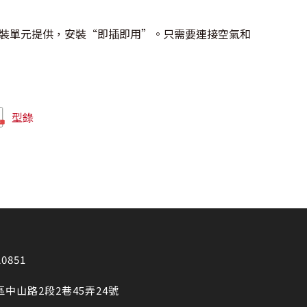
裝單元提供，安裝“即插即用”。只需要連接空氣和
型錄
20851
區中山路2段2巷45弄24號