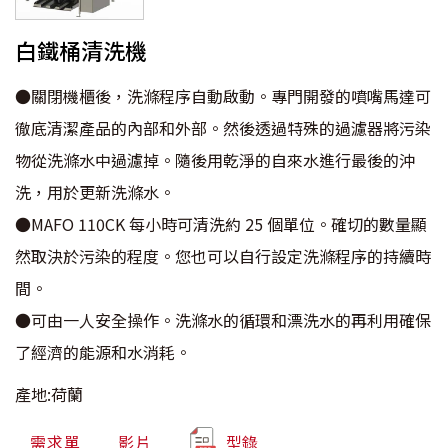
白鐵桶清洗機
●關閉機櫃後，洗滌程序自動啟動。專門開發的噴嘴馬達可
徹底清潔產品的內部和外部。然後透過特殊的過濾器將污染
物從洗滌水中過濾掉。隨後用乾淨的自來水進行最後的沖
洗，用於更新洗滌水。
●MAFO 110CK 每小時可清洗約 25 個單位。確切的數量顯
然取決於污染的程度。您也可以自行設定洗滌程序的持續時
間。
●可由一人安全操作。洗滌水的循環和漂洗水的再利用確保
了經濟的能源和水消耗。
產地:荷蘭
需求單
影片
型錄