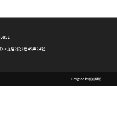
20851
區中山路2段2巷45弄24號
Designed by藝創媒體