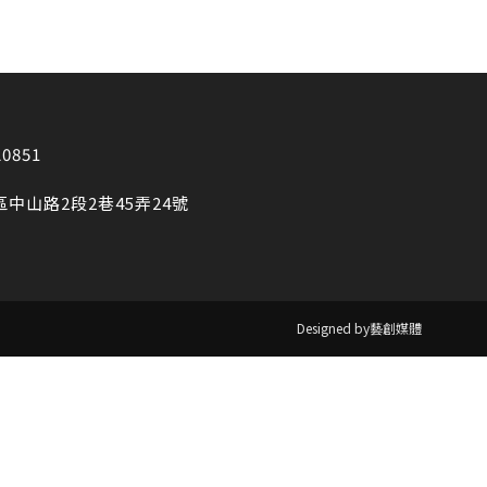
20851
區中山路2段2巷45弄24號
Designed by藝創媒體