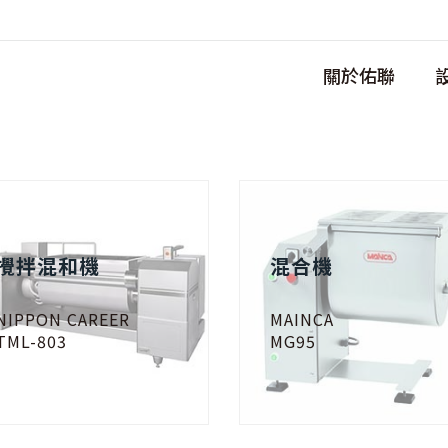
關於佑聯
攪拌混和機
混合機
NIPPON CAREER
MAINCA
TML-803
MG95