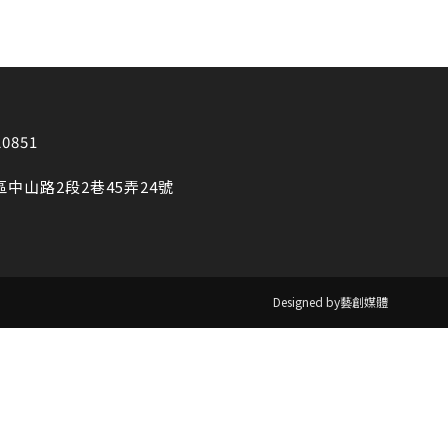
20851
區中山路2段2巷45弄24號
Designed by藝創媒體