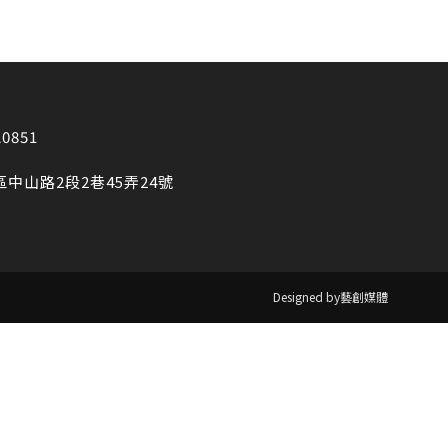
20851
區中山路2段2巷45弄24號
Designed by藝創媒體