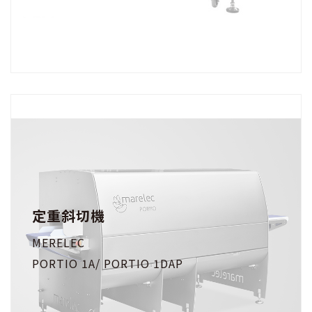
定重斜切機
MERELEC
PORTIO 1A/ PORTIO 1DAP