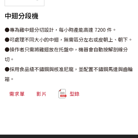
中翅分段機
●專為雞中翅分切設計，每小時產能高達 7200 件。
●可處理不同大小的中翅，無需區分左右或皮朝上、朝下。
●操作者只需將雞翅放在托盤中，機器會自動按解剖線分
切。
●採用食品級不鏽鋼與核准尼龍，並配置不鏽鋼馬達與齒輪
箱。
需求單
影片
型錄