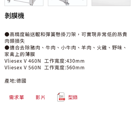
剝膜機
●高精度輸送輥和彈簧懸掛刀架，可實現非常低的昂貴
肉類損失
●適合去除豬肉、牛肉、小牛肉、羊肉、火雞、野味、
家禽上的薄膜
Vliesex V 460N 工作寬度:430mm
Vliesex V 560N 工作寬度:560mm
產地:德國
需求單
影片
型錄