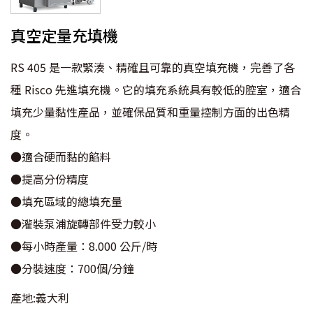
真空定量充填機
RS 405 是一款緊湊、精確且可靠的真空填充機，完善了各
種 Risco 先進填充機。它的填充系統具有較低的腔室，適合
填充少量黏性產品，並確保品質和重量控制方面的出色精
度。
●適合硬而黏的餡料
●提高分份精度
●填充區域的總填充量
●灌裝泵浦旋轉部件受力較小
●每小時產量：8.000 公斤/時
●分裝速度：700個/分鐘
產地:義大利