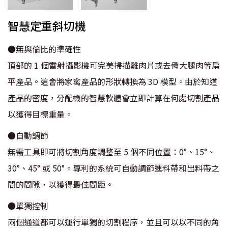
智慧定重斜切機
●無與倫比的準確性
頂部的 1 個雷射攝影機可完美掃描雞肉片或去骨大腿肉等扁
平產品。這會將家禽產品的形狀轉換為 3D 模型。由於知道
產品的密度，分配機的智慧軟體會立即計算在何處切割產品
以獲得目標重量。
●自動調節
無需工具即可將切割角度調整至 5 個不同位置：0°、15°、
30°、45° 或 50°。專利的系統可自動調節進料帶和出料帶之
間的間隙，以獲得最佳間距。
●單獨控制
兩個通道都可以運行單獨的切割程序，並且可以以不同的角